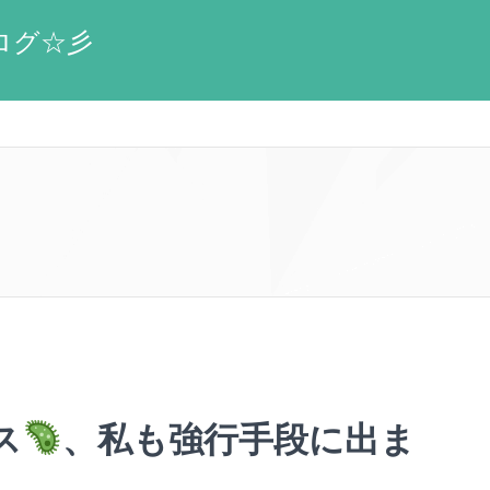
ブログ☆彡
ス
、私も強行手段に出ま