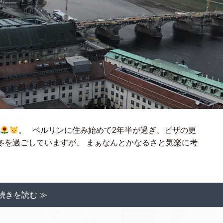
す
。 ベルリンに住み始めて2年半が過ぎ、ビザの更
冬を過ごしていますが、 まぁなんとかなるさと気楽に考
続きを読む ≫