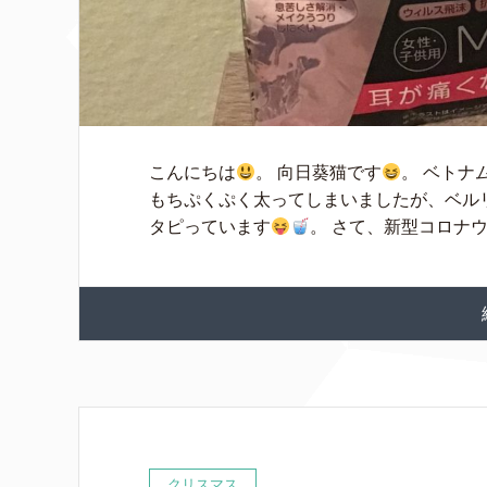
こんにちは
。 向日葵猫です
。 ベトナ
もちぷくぷく太ってしまいましたが、ベル
タピっています
。 さて、新型コロナウイ
クリスマス